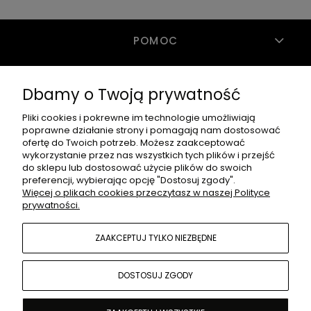
POMOC
Dbamy o Twoją prywatność
MOJE KONTO
Pliki cookies i pokrewne im technologie umożliwiają
poprawne działanie strony i pomagają nam dostosować
PŁATNOŚCI I DOSTAWA
ofertę do Twoich potrzeb. Możesz zaakceptować
wykorzystanie przez nas wszystkich tych plików i przejść
do sklepu lub dostosować użycie plików do swoich
preferencji, wybierając opcję "Dostosuj zgody".
INFORMACJE
Więcej o plikach cookies przeczytasz w naszej Polityce
prywatności.
ZAAKCEPTUJ TYLKO NIEZBĘDNE
O NAS
DOSTOSUJ ZGODY
Guzów Kolonia 16, 26-505 Guzów Kolonia | Email: