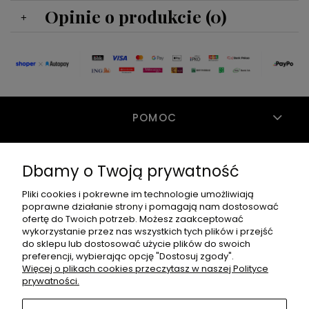
Opinie o produkcie (0)
POMOC
Dbamy o Twoją prywatność
MOJE KONTO
Pliki cookies i pokrewne im technologie umożliwiają
poprawne działanie strony i pomagają nam dostosować
PŁATNOŚCI I DOSTAWA
ofertę do Twoich potrzeb. Możesz zaakceptować
wykorzystanie przez nas wszystkich tych plików i przejść
do sklepu lub dostosować użycie plików do swoich
preferencji, wybierając opcję "Dostosuj zgody".
INFORMACJE
Więcej o plikach cookies przeczytasz w naszej Polityce
prywatności.