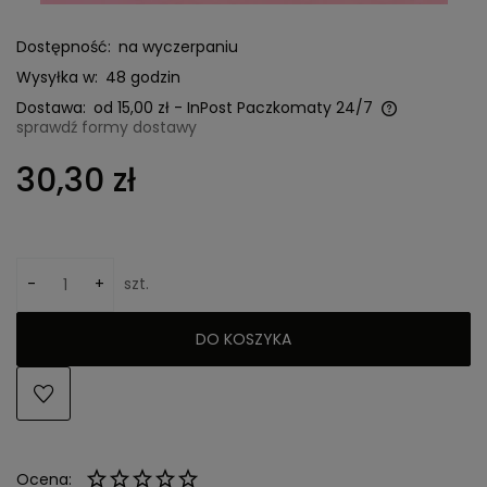
Dostępność:
na wyczerpaniu
Wysyłka w:
48 godzin
Dostawa:
od 15,00 zł
- InPost Paczkomaty 24/7
sprawdź formy dostawy
Cena nie zawiera ewentualnych kosztów płatności
30,30 zł
-
+
szt.
DO KOSZYKA
Ocena: