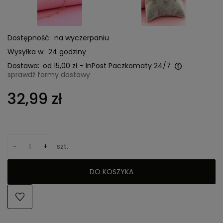
Dostępność:
na wyczerpaniu
Wysyłka w:
24 godziny
Dostawa:
od 15,00 zł
- InPost Paczkomaty 24/7
sprawdź formy dostawy
Cena nie zawiera ewentualnych kosztów płatności
32,99 zł
-
+
szt.
DO KOSZYKA