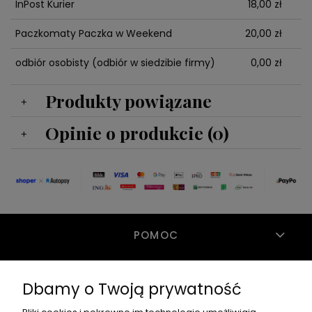
InPost Kurier
18,00 zł
Paczkomaty Paczka w Weekend
20,00 zł
odbiór osobisty
(odbiór w siedzibie firmy)
0,00 zł
Produkty powiązane
Opinie o produkcie (0)
POMOC
Dbamy o Twoją prywatność
MOJE KONTO