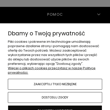
POMOC
Dbamy o Twoją prywatność
MOJE KONTO
Pliki cookies i pokrewne im technologie umożliwiają
poprawne działanie strony i pomagają nam dostosować
PŁATNOŚCI I DOSTAWA
ofertę do Twoich potrzeb. Możesz zaakceptować
wykorzystanie przez nas wszystkich tych plików i przejść
do sklepu lub dostosować użycie plików do swoich
preferencji, wybierając opcję "Dostosuj zgody".
INFORMACJE
Więcej o plikach cookies przeczytasz w naszej Polityce
prywatności.
ZAAKCEPTUJ TYLKO NIEZBĘDNE
O NAS
DOSTOSUJ ZGODY
Guzów Kolonia 16, 26-505 Guzów Kolonia | Email: